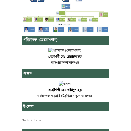
পরিচালক (ভোকেশনাল)
প্রকৌশলী মোঃ রেজাউল হক
কারিগরি শিক্ষা অধিদপ্তর
অধ্যক্ষ
প্রকৌশলী মোঃ আমিনুল হক
নারায়ণগঞ্জ সরকারি টেকনিক্যাল স্কুল ও কলেজ
ই-সেবা
No link found